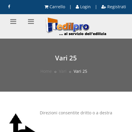
Carrello
|
Login
|
Registrati
Vari 25
Home
Vari
Vari 25
Direzioni consentite dritto o a destra