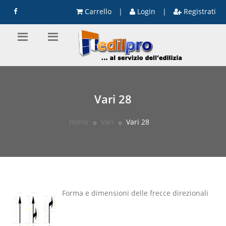
Carrello
|
Login
|
Registrati
Vari 28
Home
Vari
Vari 28
Forma e dimensioni delle frecce direzionali