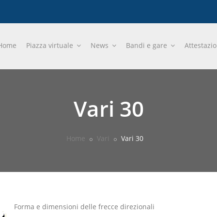
Home
Piazza virtuale
News
Bandi e gare
Attestazi
Vari 30
Home
Vari
Vari 30
Forma e dimensioni delle frecce direzionali