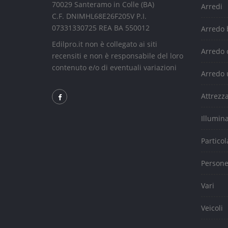
70029 Santeramo in Colle (BA)
Arredi
C.F. DNIMHL68E26F205V P.I.
07331330725 REA BA 550012
Arredo
Edilpro.it non è collegato ai siti
Arredo 
recensiti e non è responsabile del loro
contenuto e/o di eventuali variazioni
Arredo 
Attrezz
Illumin
Particol
Person
Vari
Veicoli