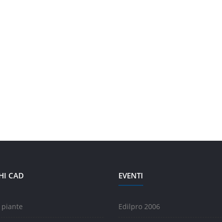
HI CAD
EVENTI
 piante
Edilpro 2006