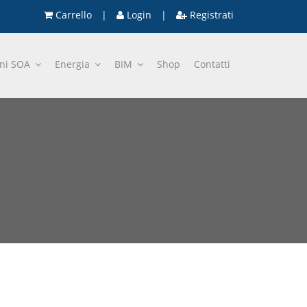
Carrello
|
Login
|
Registrati
oni SOA
Energia
BIM
Shop
Contatti