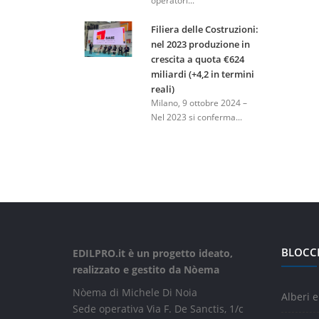
operatori...
Filiera delle Costruzioni:
nel 2023 produzione in
crescita a quota €624
miliardi (+4,2 in termini
reali)
Milano, 9 ottobre 2024 –
Nel 2023 si conferma...
BLOCC
EDILPRO.it è un progetto ideato,
realizzato e gestito da Nòema
Nòema di Michele Di Noia
Alberi e
Sede operativa Via F. De Sanctis, 1/c