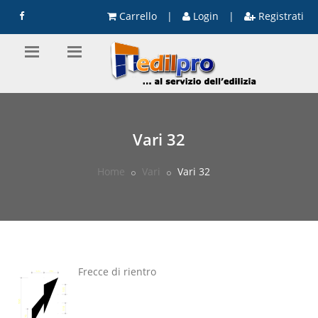
Carrello
|
Login
|
Registrati
Vari 32
Home
Vari
Vari 32
Frecce di rientro