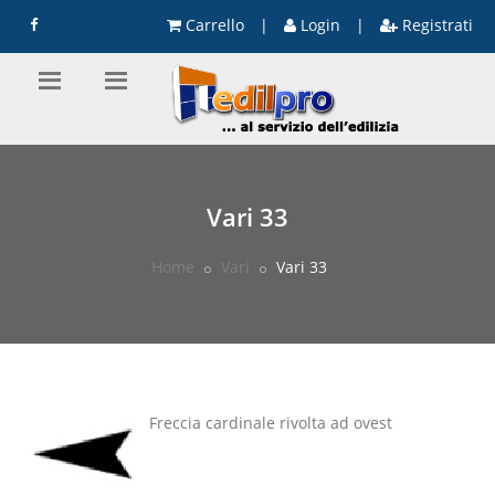
Carrello
|
Login
|
Registrati
Vari 33
Home
Vari
Vari 33
Freccia cardinale rivolta ad ovest