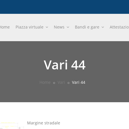
Home
Piazza virtuale
News
Bandi e gare
Attestazi
Vari 44
Home
Vari
Vari 44
Margine stradale