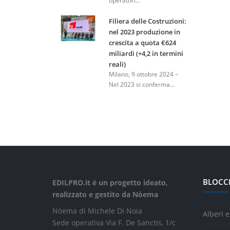
operatori...
Filiera delle Costruzioni:
nel 2023 produzione in
crescita a quota €624
miliardi (+4,2 in termini
reali)
Milano, 9 ottobre 2024 –
Nel 2023 si conferma...
BLOCC
EDILPRO.it è un progetto ideato,
realizzato e gestito da Nòema
Nòema di Michele Di Noia
Alberi e
Sede operativa Via F. De Sanctis, 1/c