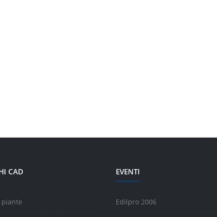
HI CAD
EVENTI
 piante
Edilpro 2006