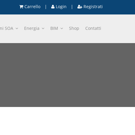
Carrello
|
Login
|
Registrati
oni SOA
Energia
BIM
Shop
Contatti