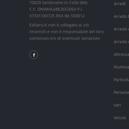
70029 Santeramo in Colle (BA)
Arredi
C.F. DNIMHL68E26F205V P.I.
07331330725 REA BA 550012
Arredo
Edilpro.it non è collegato ai siti
Arredo 
recensiti e non è responsabile del loro
contenuto e/o di eventuali variazioni
Arredo 
Attrezz
Illumin
Particol
Person
Vari
Veicoli