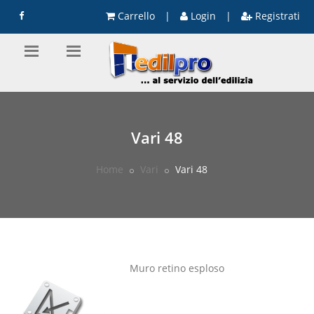
Carrello
|
Login
|
Registrati
Vari 48
Home
Vari
Vari 48
Muro retino esploso