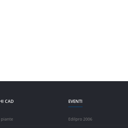
HI CAD
EVENTI
 piante
Edilpro 2006