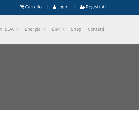
Carrello
|
Login
|
Registrati
oni SOA
Energia
BIM
Shop
Contatti