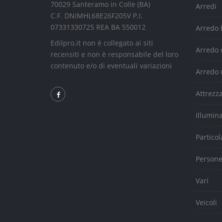
70029 Santeramo in Colle (BA)
Arredi
C.F. DNIMHL68E26F205V P.I.
07331330725 REA BA 550012
Arredo
Edilpro.it non è collegato ai siti
Arredo 
recensiti e non è responsabile del loro
contenuto e/o di eventuali variazioni
Arredo 
Attrezz
Illumin
Particol
Person
Vari
Veicoli