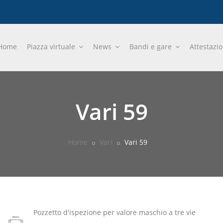
Home
Piazza virtuale
News
Bandi e gare
Attestazi
Vari 59
Home
Vari
Vari 59
Pozzetto d'ispezione per valore maschio a tre vie