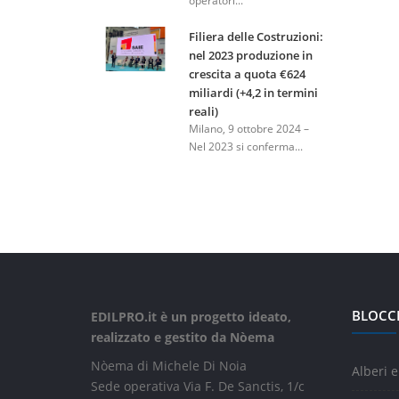
operatori...
Filiera delle Costruzioni:
nel 2023 produzione in
crescita a quota €624
miliardi (+4,2 in termini
reali)
Milano, 9 ottobre 2024 –
Nel 2023 si conferma...
BLOCC
EDILPRO.it è un progetto ideato,
realizzato e gestito da Nòema
Nòema di Michele Di Noia
Alberi e
Sede operativa Via F. De Sanctis, 1/c