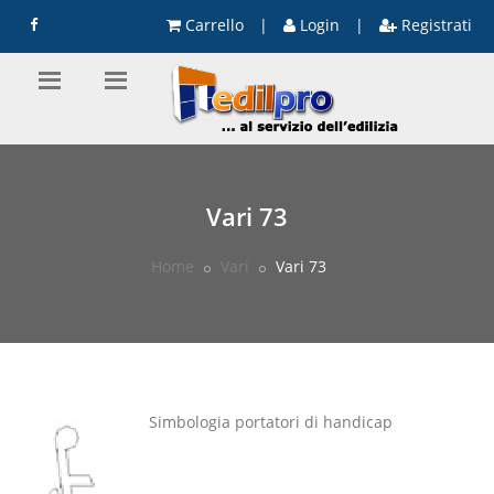
Carrello
|
Login
|
Registrati
Vari 73
Home
Vari
Vari 73
Simbologia portatori di handicap