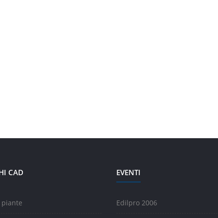
HI CAD
EVENTI
 piante
Edilpro 2006