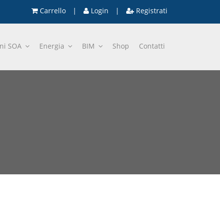
Carrello
|
Login
|
Registrati
oni SOA
Energia
BIM
Shop
Contatti