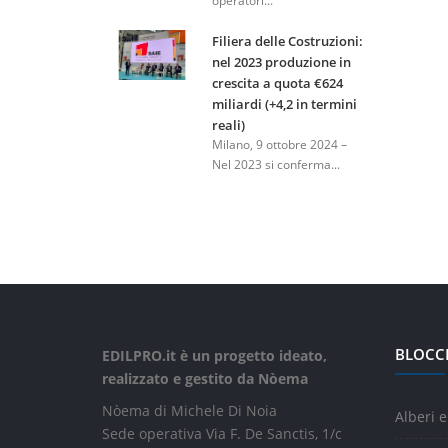
operatori...
Filiera delle Costruzioni:
nel 2023 produzione in
crescita a quota €624
miliardi (+4,2 in termini
reali)
Milano, 9 ottobre 2024 –
Nel 2023 si conferma...
BLOCC
EDILPRO.it è un progetto ideato,
realizzato e gestito da Nòema
Nòema di Michele Di Noia
Alberi e
Sede operativa Via F. De Sanctis, 1/c