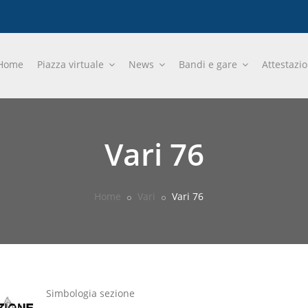
Home
Piazza virtuale
News
Bandi e gare
Attestazi
Vari 76
Home
Vari
Vari 76
Simbologia sezione