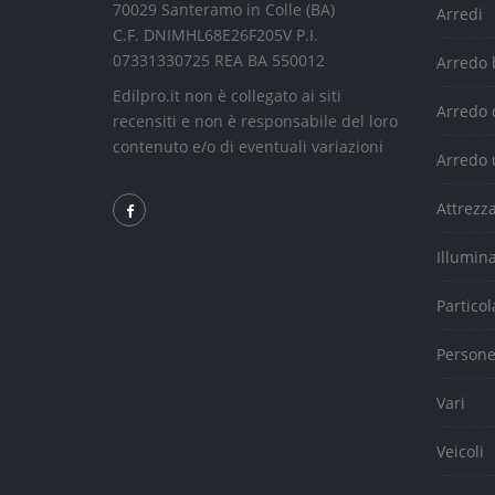
70029 Santeramo in Colle (BA)
Arredi
C.F. DNIMHL68E26F205V P.I.
07331330725 REA BA 550012
Arredo
Edilpro.it non è collegato ai siti
Arredo 
recensiti e non è responsabile del loro
contenuto e/o di eventuali variazioni
Arredo 
Attrezz
Illumin
Particol
Person
Vari
Veicoli