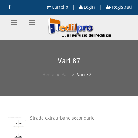
Carrello
|
Login
|
Registrati
Vari 87
Home
Vari
Vari 87
Strade extraurbane secondarie