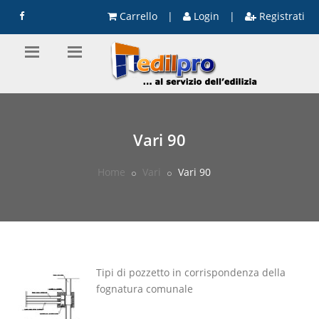
Carrello
|
Login
|
Registrati
Vari 90
Home
Vari
Vari 90
Tipi di pozzetto in corrispondenza della
fognatura comunale