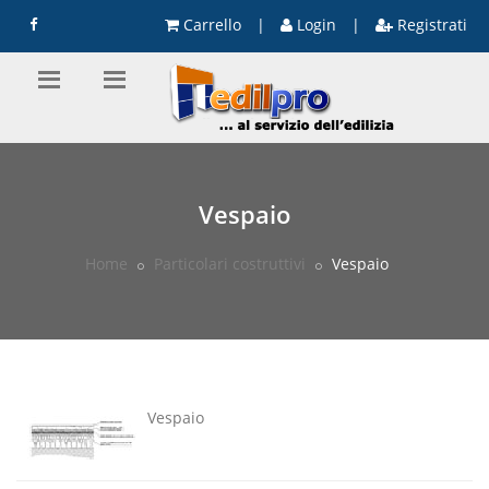
Carrello
|
Login
|
Registrati
Vespaio
Home
Particolari costruttivi
Vespaio
Vespaio