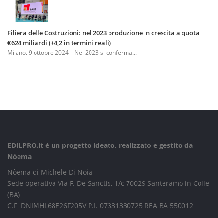
Filiera delle Costruzioni: nel 2023 produzione in crescita a quota
€624 miliardi (+4,2 in termini reali)
Milano, 9 ottobre 2024 – Nel 2023 si conferma...
EDILPRO.it è un progetto ideato, realizzato e gestito da
Nòema
Nòema di Michele Di Noia
Sede operativa Via F. De Sanctis, 1/c 70029 Santeramo in Colle
(BA)
C.F. DNIMHL68E26F205V P.I. 07331330725 REA BA 550012