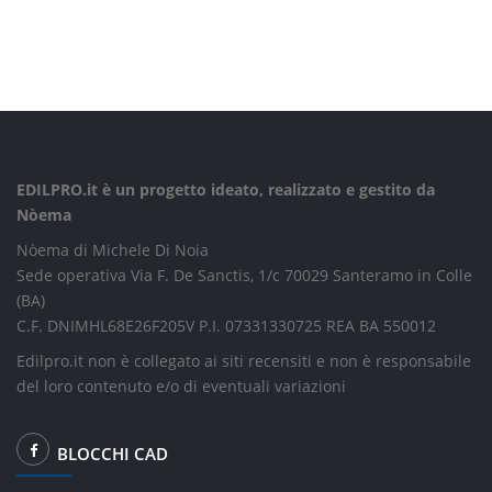
EDILPRO.it è un progetto ideato, realizzato e gestito da
Nòema
Nòema di Michele Di Noia
Sede operativa Via F. De Sanctis, 1/c 70029 Santeramo in Colle
(BA)
C.F. DNIMHL68E26F205V P.I. 07331330725 REA BA 550012
Edilpro.it non è collegato ai siti recensiti e non è responsabile
del loro contenuto e/o di eventuali variazioni
BLOCCHI CAD