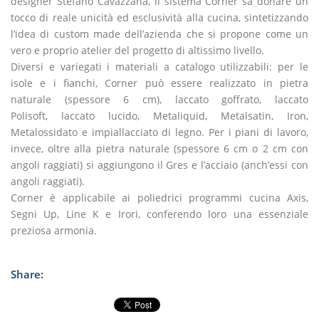
designer Stefano Cavazzana, il sistema Corner sa donare un
tocco di reale unicità ed esclusività alla cucina, sintetizzando
l’idea di custom made dell’azienda che si propone come un
vero e proprio atelier del progetto di altissimo livello.
Diversi e variegati i materiali a catalogo utilizzabili: per le
isole e i fianchi, Corner può essere realizzato in pietra
naturale (spessore 6 cm), laccato goffrato, laccato
Polisoft, laccato lucido, Metaliquid, Metalsatin, Iron,
Metalossidato e impiallacciato di legno. Per i piani di lavoro,
invece, oltre alla pietra naturale (spessore 6 cm o 2 cm con
angoli raggiati) si aggiungono il Gres e l’acciaio (anch’essi con
angoli raggiati).
Corner è applicabile ai poliedrici programmi cucina Axis,
Segni Up, Line K e Irori, conferendo loro una essenziale
preziosa armonia.
Share: