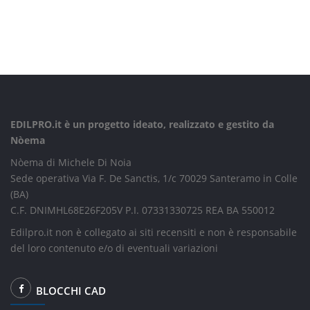
EDILPRO.it è un progetto ideato, realizzato e gestito da
Nòema
Nòema di Michele Di Noia
Sede operativa Via F. De Sanctis, 1/c 70029 Santeramo in Colle
(BA)
C.F. DNIMHL68E26F205V P.I. 07331330725 REA BA 550012
Edilpro.it non è collegato ai siti recensiti e non è responsabile
del loro contenuto e/o di eventuali variazioni
BLOCCHI CAD