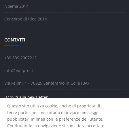
Noema 2014
Concorso di idee 2014
CONTATTI
+39 339 2007212
info@edilpro.it
Via Fellini, 1 - 70029 Santeramo in Colle (BA)
Iscriviti alla newsletter
Questo sito utilizza cookie, anche di proprietà di
terze parti, che consentono di inviare messaggi
pubblicitari in linea con le preferenze dell'utente.
Continuando la navigazione si considera accettato