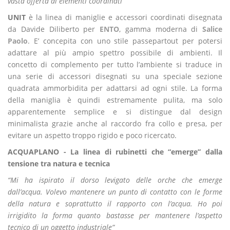
vasta offerta di elementi coordinati”
UNIT
è la linea di maniglie e accessori coordinati disegnata
da Davide Diliberto per
ENTO
, gamma moderna di
Salice
Paolo
. E’ concepita con uno stile passepartout per potersi
adattare al più ampio spettro possibile di ambienti. Il
concetto di complemento per tutto l’ambiente si traduce in
una serie di accessori disegnati su una speciale sezione
quadrata ammorbidita per adattarsi ad ogni stile. La forma
della maniglia è quindi estremamente pulita, ma solo
apparentemente semplice e si distingue dal design
minimalista grazie anche al raccordo fra collo e presa, per
evitare un aspetto troppo rigido e poco ricercato.
ACQUAPLANO - La linea di rubinetti che “emerge” dalla
tensione tra natura e tecnica
“Mi ha ispirato il dorso levigato delle orche che emerge
dall’acqua. Volevo mantenere un punto di contatto con le forme
della natura e soprattutto il rapporto con l’acqua. Ho poi
irrigidito la forma quanto bastasse per mantenere l’aspetto
tecnico di un oggetto industriale”