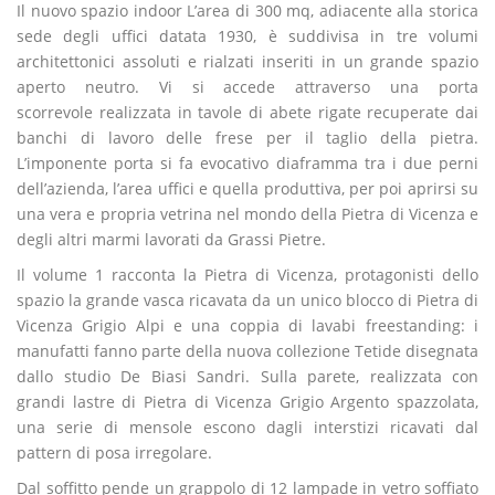
Il nuovo spazio indoor L’area di 300 mq, adiacente alla storica
sede degli uffici datata 1930, è suddivisa in tre volumi
architettonici assoluti e rialzati inseriti in un grande spazio
aperto neutro. Vi si accede attraverso una porta
scorrevole realizzata in tavole di abete rigate recuperate dai
banchi di lavoro delle frese per il taglio della pietra.
L’imponente porta si fa evocativo diaframma tra i due perni
dell’azienda, l’area uffici e quella produttiva, per poi aprirsi su
una vera e propria vetrina nel mondo della Pietra di Vicenza e
degli altri marmi lavorati da Grassi Pietre.
Il volume 1 racconta la Pietra di Vicenza, protagonisti dello
spazio la grande vasca ricavata da un unico blocco di Pietra di
Vicenza Grigio Alpi e una coppia di lavabi freestanding: i
manufatti fanno parte della nuova collezione Tetide disegnata
dallo studio De Biasi Sandri. Sulla parete, realizzata con
grandi lastre di Pietra di Vicenza Grigio Argento spazzolata,
una serie di mensole escono dagli interstizi ricavati dal
pattern di posa irregolare.
Dal soffitto pende un grappolo di 12 lampade in vetro soffiato