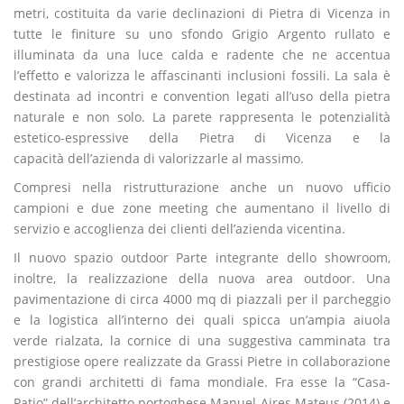
metri, costituita da varie declinazioni di Pietra di Vicenza in
tutte le finiture su uno sfondo Grigio Argento rullato e
illuminata da una luce calda e radente che ne accentua
l’effetto e valorizza le affascinanti inclusioni fossili. La sala è
destinata ad incontri e convention legati all’uso della pietra
naturale e non solo. La parete rappresenta le potenzialità
estetico-espressive della Pietra di Vicenza e la
capacità dell’azienda di valorizzarle al massimo.
Compresi nella ristrutturazione anche un nuovo ufficio
campioni e due zone meeting che aumentano il livello di
servizio e accoglienza dei clienti dell’azienda vicentina.
Il nuovo spazio outdoor Parte integrante dello showroom,
inoltre, la realizzazione della nuova area outdoor. Una
pavimentazione di circa 4000 mq di piazzali per il parcheggio
e la logistica all’interno dei quali spicca un’ampia aiuola
verde rialzata, la cornice di una suggestiva camminata tra
prestigiose opere realizzate da Grassi Pietre in collaborazione
con grandi architetti di fama mondiale. Fra esse la “Casa-
Patio” dell’architetto portoghese Manuel Aires Mateus (2014) e