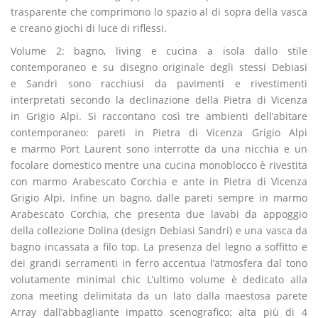
trasparente che comprimono lo spazio al di sopra della vasca
e creano giochi di luce di riflessi.
Volume 2: bagno, living e cucina a isola dallo stile
contemporaneo e su disegno originale degli stessi Debiasi
e Sandri sono racchiusi da pavimenti e rivestimenti
interpretati secondo la declinazione della Pietra di Vicenza
in Grigio Alpi. Si raccontano così tre ambienti dell’abitare
contemporaneo: pareti in Pietra di Vicenza Grigio Alpi
e marmo Port Laurent sono interrotte da una nicchia e un
focolare domestico mentre una cucina monoblocco è rivestita
con marmo Arabescato Corchia e ante in Pietra di Vicenza
Grigio Alpi. Infine un bagno, dalle pareti sempre in marmo
Arabescato Corchia, che presenta due lavabi da appoggio
della collezione Dolina (design Debiasi Sandri) e una vasca da
bagno incassata a filo top. La presenza del legno a soffitto e
dei grandi serramenti in ferro accentua l’atmosfera dal tono
volutamente minimal chic L’ultimo volume è dedicato alla
zona meeting delimitata da un lato dalla maestosa parete
Array dall’abbagliante impatto scenografico: alta più di 4