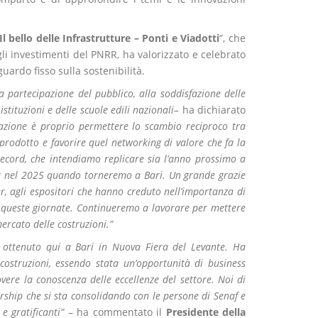
Il bello delle Infrastrutture – Ponti e Viadotti
”, che
li investimenti del PNRR, ha valorizzato e celebrato
uardo fisso sulla sostenibilità.
la partecipazione del pubblico, alla soddisfazione delle
istituzioni e delle scuole edili nazionali–
ha dichiarato
tazione è proprio permettere lo scambio reciproco tra
i prodotto e favorire quel networking di valore che fa la
record, che intendiamo replicare sia l’anno prossimo a
ia nel 2025 quando torneremo a Bari. Un grande grazie
er, agli espositori che hanno creduto nell’importanza di
n queste giornate. Continueremo a lavorare per mettere
ercato delle costruzioni.”
a ottenuto qui a Bari in Nuova Fiera del Levante. Ha
 costruzioni, essendo stata un’opportunità di business
vere la conoscenza delle eccellenze del settore. Noi di
ship che si sta consolidando con le persone di Senaf e
e gratificanti”
– ha commentato il
Presidente della