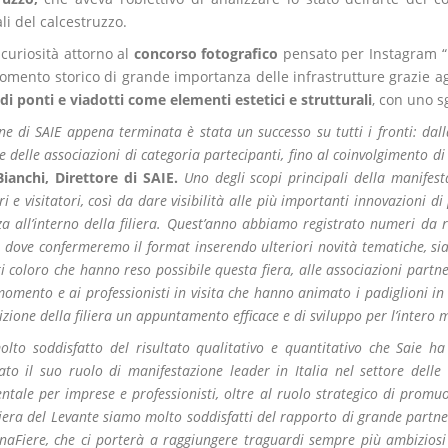
li del calcestruzzo.
curiosità attorno al
concorso fotografico
pensato per Instagram “
omento storico di grande importanza delle infrastrutture grazie ag
di ponti e viadotti come elementi estetici e strutturali
, con uno sg
one di SAIE appena terminata è stata un successo su tutti i fronti: dal
e delle associazioni di categoria partecipanti, fino al coinvolgimento di 
Bianchi, Direttore di SAIE.
Uno degli scopi principali della manifes
ri e visitatori, così da dare visibilità alle più importanti innovazioni d
za all’interno della filiera. Quest’anno abbiamo registrato numeri da 
 dove confermeremo il format inserendo ulteriori novità tematiche, s
ti coloro che hanno reso possibile questa fiera, alle associazioni partn
omento e ai professionisti in visita che hanno animato i padiglioni i
izione della filiera un appuntamento efficace e di sviluppo per l’intero m
lto soddisfatto del risultato qualitativo e quantitativo che Saie h
to il suo ruolo di manifestazione leader in Italia nel settore delle
tale per imprese e professionisti, oltre al ruolo strategico di promuo
era del Levante siamo molto soddisfatti del rapporto di grande partner
naFiere, che ci porterà a raggiungere traguardi sempre più ambiziosi 