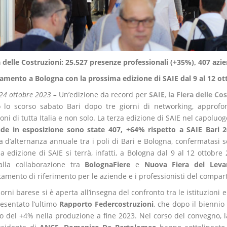
a delle Costruzioni: 25.527 presenze professionali (+35%), 407 azie
mento a Bologna con la prossima edizione di SAIE dal 9 al 12 otto
 24 ottobre 2023 –
Un’edizione da record per
SAIE
,
la Fiera delle Co
o lo scorso sabato Bari dopo tre giorni di networking, appro
oni di tutta Italia e non solo. La terza edizione di SAIE nel capoluo
nde in esposizione sono state 407, +64% rispetto a SAIE Bari 
ia d’alternanza annuale tra i poli di Bari e Bologna, confermatasi
 edizione di SAIE si terrà, infatti,
a Bologna dal 9 al 12 ottobre 
alla collaborazione tra
BolognaFiere
e
Nuova Fiera del Lev
amento di riferimento per le aziende e i professionisti del compart
iorni barese si è aperta all’insegna del confronto tra le istituzioni e
resentato l’ultimo
Rapporto Federcostruzioni
, che dopo il biennio
 del +4% nella produzione a fine 2023. Nel corso del convegno, l