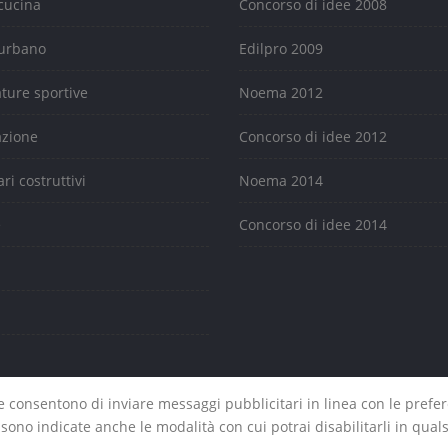
cucina
Concorso di idee 2008
urbano
Edilpro 2009
ature sportive
Noema 2012
azione
Concorso di idee 2012
ari costruttivi
Noema 2014
e
Concorso di idee 2014
che consentono di inviare messaggi pubblicitari in linea con le pref
Edilpro - Portale dell'edilizia. All Rights Reserved. P IVA 07331330725. |
Privacy
-
Cooki
a sono indicate anche le modalità con cui potrai disabilitarli in qu