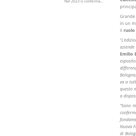
Nel 2023 si conferma...
principa
Grande 
in un m
il
ruolo 
“
L’edizi
aziende 
Emilio 
esposito
differen
Bologna,
va a tut
questo m
a dispos
"Sono mo
conferma
fondamen
Nuova Fi
di Bolog