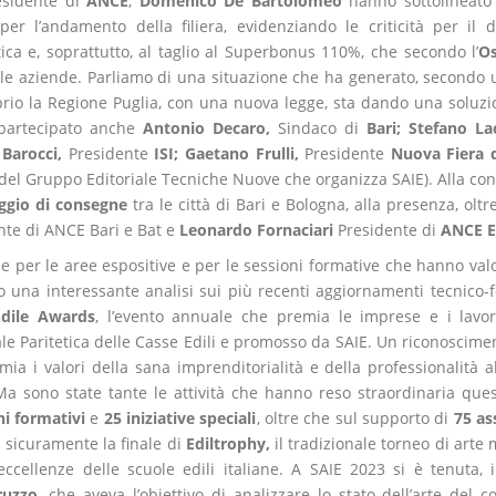
esidente di
ANCE
,
Domenico De Bartolomeo
hanno sottolineato 
 per l’andamento della filiera, evidenziando le criticità per il do
tica e, soprattutto, al taglio al Superbonus 110%, che secondo l’
Os
le aziende. Parliamo di una situazione che ha generato, secondo un
prio la Regione Puglia, con una nuova legge, sta dando una soluzi
partecipato anche
Antonio Decaro,
Sindaco di
Bari
; Stefano La
 Barocci,
Presidente
ISI; Gaetano Frulli,
Presidente
Nuova Fiera 
 del Gruppo Editoriale Tecniche Nuove che organizza SAIE). Alla co
ggio di consegne
tra le città di Bari e Bologna, alla presenza, olt
nte di ANCE Bari e Bat e
Leonardo Fornaciari
Presidente di
ANCE E
e per le aree espositive e per le sessioni formative che hanno valo
to una interessante analisi sui più recenti aggiornamenti tecnico
Edile Awards
, l’evento annuale che premia le imprese e i lavor
le Paritetica delle Casse Edili e promosso da SAIE. Un riconoscime
ia i valori della sana imprenditorialità e della professionalità al
. Ma sono state tante le attività che hanno reso straordinaria qu
i formativi
e
25 iniziative speciali
, oltre che sul supporto di
75 as
a sicuramente la finale di
Ediltrophy,
il tradizionale torneo di art
eccellenze delle scuole edili italiane. A SAIE 2023 si è tenuta, 
ruzzo,
che aveva l’obiettivo di analizzare lo stato dell’arte del