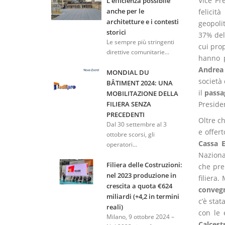
Vice Pr
L'efficienza possibile
anche per le
felicità
architetture e i contesti
geopoli
storici
37% del
Le sempre più stringenti
cui pro
direttive comunitarie...
hanno 
Andrea
MONDIAL DU
società
BÂTIMENT 2024: UNA
il
passa
MOBILITAZIONE DELLA
Preside
FILIERA SENZA
PRECEDENTI
Oltre ch
Dal 30 settembre al 3
e offer
ottobre scorsi, gli
Cassa 
operatori...
Naziona
Filiera delle Costruzioni:
che prem
nel 2023 produzione in
filiera
crescita a quota €624
convegn
miliardi (+4,2 in termini
c’è stat
reali)
con le 
Milano, 9 ottobre 2024 –
Calcest