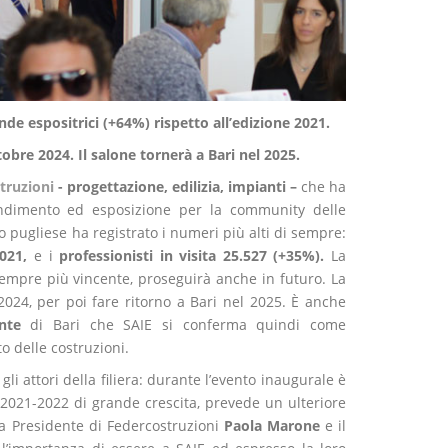
nde espositrici (+64%) rispetto all’edizione 2021.
bre 2024. Il salone tornerà a Bari nel 2025.
struzioni
- progettazione, edilizia, impianti –
che ha
fondimento ed esposizione
per la community delle
go pugliese ha registrato i numeri più alti di sempre:
2021,
e i
professionisti in visita 25.527 (+35%).
La
 sempre più vincente, proseguirà anche in futuro. La
2024, per poi fare ritorno a Bari nel 2025.
È
anche
ante
di Bari che SAIE si conferma quindi come
o delle costruzioni.
 gli attori della filiera: durante l’evento inaugurale è
 2021-2022 di grande crescita, prevede un ulteriore
a Presidente di Federcostruzioni
Paola Marone
e il