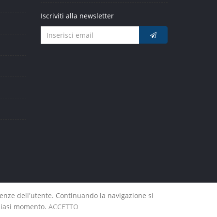
Iscriviti alla newsletter
erenze dell'utente. Continuando la navigazione si
e policy
-
Credits
alsiasi momento.
ACCETTO