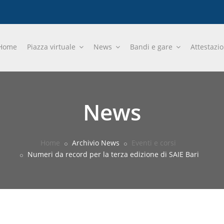
Home
Piazza virtuale
News
Bandi e gare
Attestazi
News
Home
Archivio News
Eventi e corsi
Numeri da record per la terza edizione di SAIE Bari