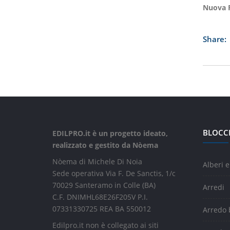
Nuova F
Share:
BLOCC
EDILPRO.it è un progetto ideato,
realizzato e gestito da Nòema
Nòema di Michele Di Noia
Alberi e
Sede operativa Via F. De Sanctis, 1/c
70029 Santeramo in Colle (BA)
Arredi
C.F. DNIMHL68E26F205V P.I.
07331330725 REA BA 550012
Arredo
Edilpro.it non è collegato ai siti