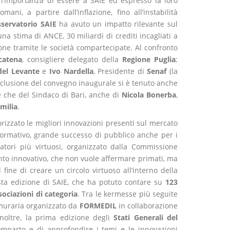
l’importanza di essere a SAIE ed espresso la loro
mani, a partire dall’inflazione, fino all’instabilità
servatorio SAIE
ha avuto un impatto rilevante sul
a stima di ANCE, 30 miliardi di crediti incagliati a
one tramite le società compartecipate. Al confronto
catena
, consigliere delegato della
Regione Puglia
;
del Levante
e
Ivo Nardella
, Presidente di
Senaf
(la
nclusione del convegno inaugurale si è tenuto anche
re che del Sindaco di Bari, anche di
Nicola Bonerba
,
milia
.
rizzato le migliori innovazioni presenti sul mercato
-formativo, grande successo di pubblico anche per i
atori più virtuosi, organizzato dalla Commissione
nto innovativo, che non vuole affermare primati, ma
 fine di creare un circolo virtuoso all’interno della
esta edizione di SAIE, che ha potuto contare su
123
sociazioni di categoria
. Tra le kermesse più seguite
e muraria organizzato da
FORMEDIL
in collaborazione
inoltre, la prima edizione degli
Stati Generali del
 comparto e di approfondire i temi e le innovazioni