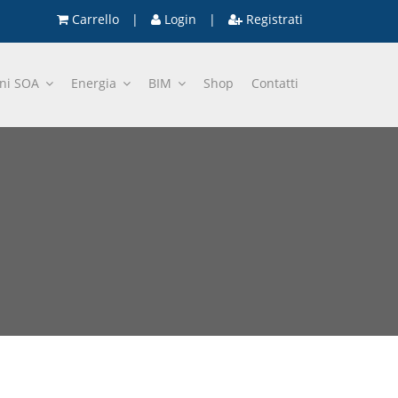
Carrello
|
Login
|
Registrati
oni SOA
Energia
BIM
Shop
Contatti