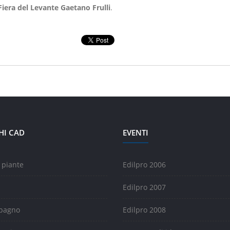
iera del Levante
Gaetano Frulli
.
HI CAD
EVENTI
 piante
Edilpro 2006
Edilpro 2007
 bagno
Edilpro 2008