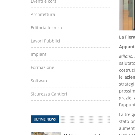
Eventi e corsi
Architettura
Editoria tecnica
La Fier
Lavori Pubblici
Appunta
Impianti
Milano,
salutat
Formazione
costruzi
le
azie
Software
strateg
prossima
Sicurezza Cantieri
grazie 
l’appunt
La tre g
ULTIME NEWS
stato p
aumento