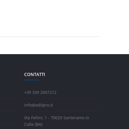
CONTATTI
+39 339 2007212
info@edilpro.it
Via Fellini, 1 - 70029 Santeramo in
Colle (BA)