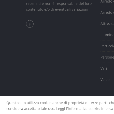
Arredo 
recensiti e non è responsabile del loro
contenuto e/o di eventuali variazioni
Arredo 
Attrezz
Illumin
Particol
Person
Vari
Veicoli
Questo sito utilizza cookie, anche di proprietà di terze parti, 
Copyright ©2026 
considera accettato tale uso. Leggi l'
informativa cookie
: in ess