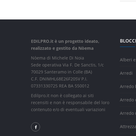
BLOCC
EDILPRO.it è un progetto ideato,
realizzato e gestito da Nòema
Nòema di Michele Di Noia
Alberi e
Sede operativa Via F. De Sanctis, 1/c
70029 Santeramo in Colle (BA)
Arredi
C.F. DNIMHL68E26F205V P.I.
07331330725 REA BA 550012
Arredo
Edilpro.it non è collegato ai siti
Arredo 
recensiti e non è responsabile del loro
contenuto e/o di eventuali variazioni
Arredo 
Attrezz