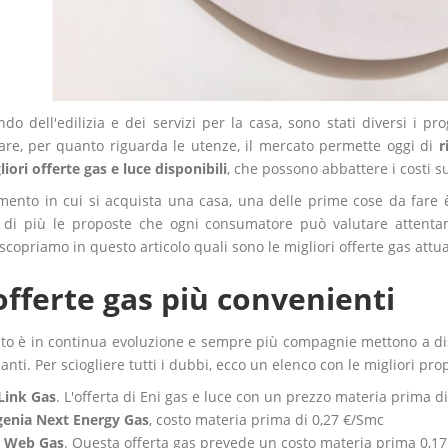
o dell'edilizia e dei servizi per la casa, sono stati diversi i pro
lare, per quanto riguarda le utenze, il mercato permette oggi di
r
iori offerte gas e luce disponibili
, che possono abbattere i costi 
ento in cui si acquista una casa, una delle prime cose da fare è p
di più le proposte che ogni consumatore può valutare attentam
scopriamo in questo articolo quali sono le migliori offerte gas attua
offerte gas più convenienti
ato è in continua evoluzione e sempre più compagnie mettono a di
anti. Per sciogliere tutti i dubbi, ecco un elenco con le migliori prop
Link Gas
. L'offerta di Eni gas e luce con un prezzo materia prima d
genia Next Energy Gas
, costo materia prima di 0,27 €/Smc
n Web Gas
. Questa offerta gas prevede un costo materia prima 0,1