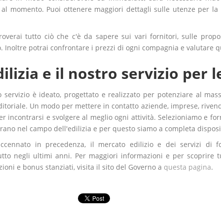
 al momento. Puoi ottenere maggiori dettagli sulle utenze per la 
troverai tutto ciò che c'è da sapere sui vari fornitori, sulle propo
 Inoltre potrai confrontare i prezzi di ogni compagnia e valutare qu
dilizia e il nostro servizio per 
ro servizio è ideato, progettato e realizzato per potenziare al ma
toriale. Un modo per mettere in contatto aziende, imprese, rivendit
 incontrarsi e svolgere al meglio ogni attività. Selezioniamo e forn
rano nel campo dell'edilizia e per questo siamo a completa disposi
cennato in precedenza, il mercato edilizio e dei servizi di f
utto negli ultimi anni. Per maggiori informazioni e per scoprire t
ioni e bonus stanziati, visita il sito del Governo a
questa pagina
.