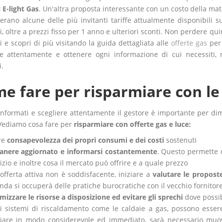
 E-light Gas
. Un'altra proposta interessante con un costo della mat
erano alcune delle più invitanti tariffe attualmente disponibili 
, oltre a prezzi fisso per 1 anno e ulteriori sconti. Non perdere qu
 e scopri di più visitando la guida dettagliata alle
offerte gas
per 
e attentamente e ottenere ogni informazione di cui necessiti, rel
.
e fare per risparmiare con le 
informati e scegliere attentamente il gestore è importante per dim
 Vediamo cosa fare per
risparmiare con offerte gas e luce:
re
consapevolezza dei propri consumi
e dei costi
sostenuti
anere aggiornato e informarsi costantemente
. Questo permette 
izio e inoltre cosa il mercato può offrire e a quale prezzo
'offerta attiva non è soddisfacente, iniziare a
valutare le propost
nda si occuperà delle pratiche burocratiche con il vecchio fornitore, e
mizzare le risorse a disposizione ed evitare gli sprechi
dove possib
 i sistemi di riscaldamento come le caldaie a gas, possono esser
iare in modo considerevole ed immediato, sarà necessario muove