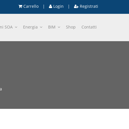
Carrello
|
Login
|
Registrati
oni SOA
Energia
BIM
Shop
Contatti
a