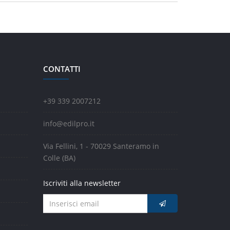
CONTATTI
+39 339 2007212
info@edilpro.it
Via Fellini, 1 - 70029 Santeramo in
Colle (BA)
Iscriviti alla newsletter