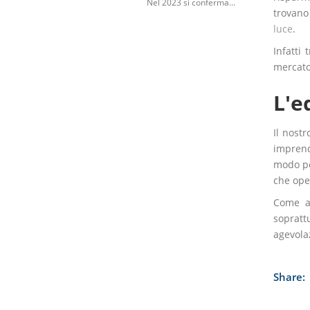
Nel 2023 si conferma...
trovano
luce
.
Infatti 
mercato.
L'e
Il nost
imprendi
modo per
che ope
Come ac
sopratt
agevolaz
Share: