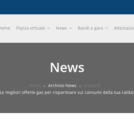
Home
Piazza virtuale
News
Bandi e gare
Attestazi
News
Home
Archivio News
Impianti
Le migliori offerte gas per risparmiare sui consumi della tua caldai