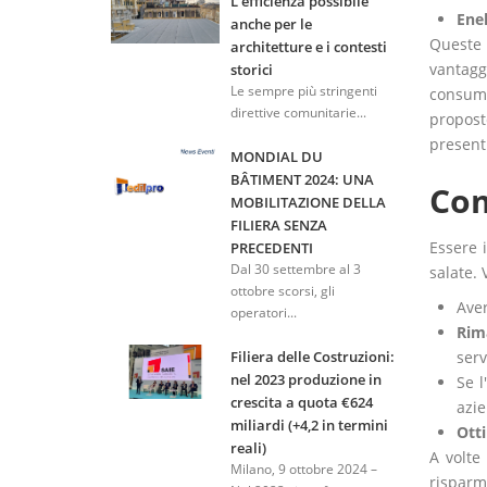
L'efficienza possibile
Enel
anche per le
Queste 
architetture e i contesti
vantaggi
storici
Le sempre più stringenti
consumi
direttive comunitarie...
propost
presenti
MONDIAL DU
BÂTIMENT 2024: UNA
Com
MOBILITAZIONE DELLA
FILIERA SENZA
Essere 
PRECEDENTI
Dal 30 settembre al 3
salate.
ottobre scorsi, gli
Ave
operatori...
Rim
serv
Filiera delle Costruzioni:
nel 2023 produzione in
Se l
crescita a quota €624
azie
miliardi (+4,2 in termini
Otti
reali)
A volte
Milano, 9 ottobre 2024 –
risparm