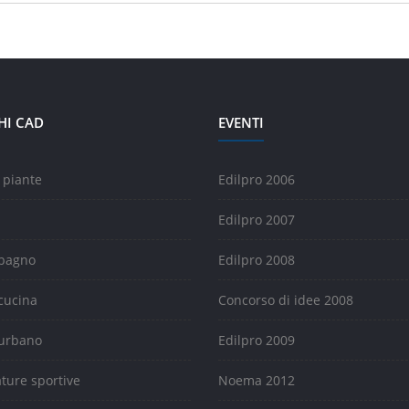
HI CAD
EVENTI
 piante
Edilpro 2006
Edilpro 2007
 bagno
Edilpro 2008
cucina
Concorso di idee 2008
urbano
Edilpro 2009
ature sportive
Noema 2012