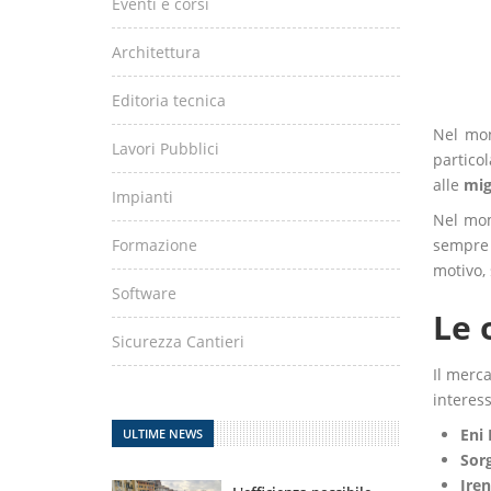
Eventi e corsi
Architettura
Editoria tecnica
Nel mond
Lavori Pubblici
partico
alle
migl
Impianti
Nel mom
sempre 
Formazione
motivo, 
Software
Le 
Sicurezza Cantieri
Il merc
interess
Eni 
ULTIME NEWS
Sor
Ire