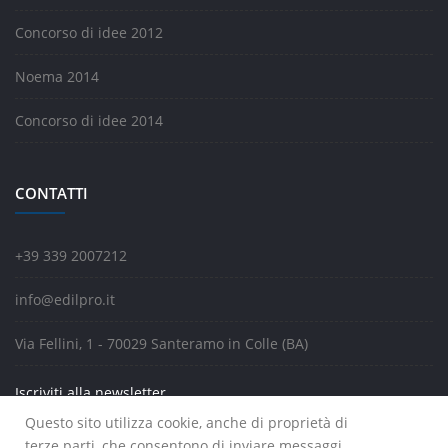
Concorso di idee 2012
Noema 2014
Concorso di idee 2014
CONTATTI
+39 339 2007212
info@edilpro.it
Via Fellini, 1 - 70029 Santeramo in Colle (BA)
Iscriviti alla newsletter
Questo sito utilizza cookie, anche di proprietà di
terze parti, che consentono di inviare messaggi