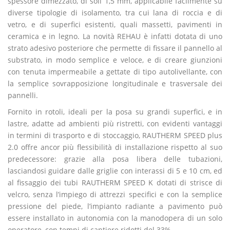
spessore dimezzato, di soli 1,5 mm, applicabile facilmente su
diverse tipologie di isolamento, tra cui lana di roccia e di
vetro, e di superfici esistenti, quali massetti, pavimenti in
ceramica e in legno. La novità REHAU è infatti dotata di uno
strato adesivo posteriore che permette di fissare il pannello al
substrato, in modo semplice e veloce, e di creare giunzioni
con tenuta impermeabile a gettate di tipo autolivellante, con
la semplice sovrapposizione longitudinale e trasversale dei
pannelli.
Fornito in rotoli, ideali per la posa su grandi superfici, e in
lastre, adatte ad ambienti più ristretti, con evidenti vantaggi
in termini di trasporto e di stoccaggio, RAUTHERM SPEED plus
2.0 offre ancor più flessibilità di installazione rispetto al suo
predecessore: grazie alla posa libera delle tubazioni,
lasciandosi guidare dalle griglie con interassi di 5 e 10 cm, ed
al fissaggio dei tubi RAUTHERM SPEED K dotati di strisce di
velcro, senza l’impiego di attrezzi specifici e con la semplice
pressione del piede, l’impianto radiante a pavimento può
essere installato in autonomia con la manodopera di un solo
operatore, con tempi di cantiere ridotti del 33%.