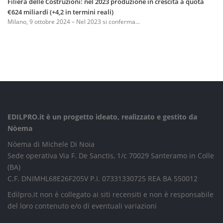
Filiera delle Costruzioni: nel 2023 produzione in crescita a quota
€624 miliardi (+4,2 in termini reali)
Milano, 9 ottobre 2024 – Nel 2023 si conferma...
EDILPRO.it è un progetto ideato, realizzato e gestito da
Nòema
Nòema di Michele Di Noia
Sede operativa Via F. De Sanctis, 1/c 70029 Santeramo in Colle
(BA)
C.F. DNIMHL68E26F205V P.I. 07331330725 REA BA 550012
Edilpro.it non è collegato ai siti recensiti e non è responsabile
del loro contenuto e/o di eventuali variazioni