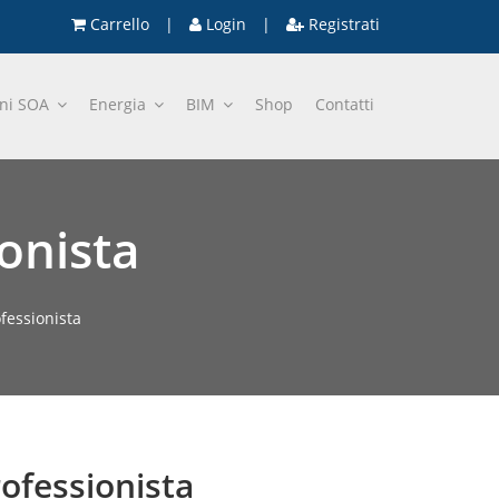
Carrello
|
Login
|
Registrati
oni SOA
Energia
BIM
Shop
Contatti
onista
fessionista
ofessionista