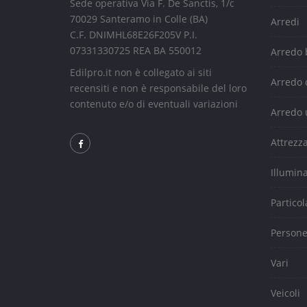
Sede operativa Via F. De Sanctis, 1/c
70029 Santeramo in Colle (BA)
Arredi
C.F. DNIMHL68E26F205V P.I.
07331330725 REA BA 550012
Arredo
Edilpro.it non è collegato ai siti
Arredo 
recensiti e non è responsabile del loro
contenuto e/o di eventuali variazioni
Arredo 
Attrezz
Illumin
Particol
Person
Vari
Veicoli