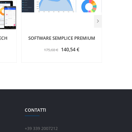
ECH
SOFTWARE SEMPLICE PREMIUM
SOFTW
140,54 €
175,68 €
CONTATTI
+39 339 2007212