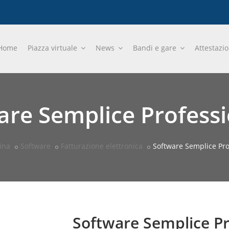
Home
Piazza virtuale
News
Bandi e gare
Attestazi
are Semplice Professi
ina
Software
Fatturazione elettronica
Software Semplice Pro
Software Semplice Pr