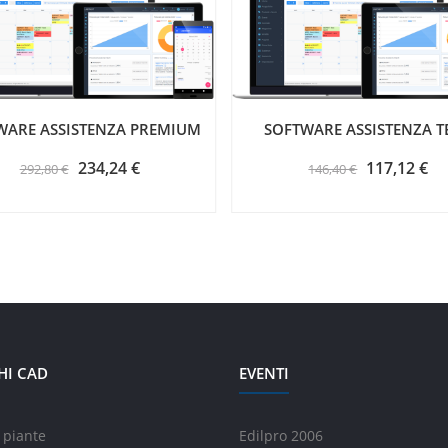
WARE ASSISTENZA PREMIUM
SOFTWARE ASSISTENZA T
234,24 €
117,12 €
292,80 €
146,40 €
HI CAD
EVENTI
 piante
Edilpro 2006