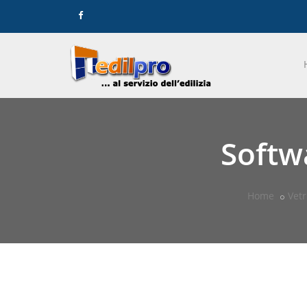
Softw
Home
Vetr