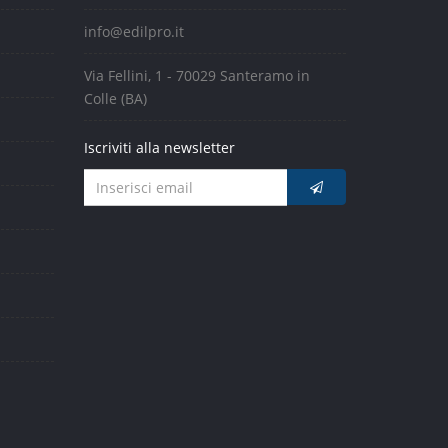
info@edilpro.it
Via Fellini, 1 - 70029 Santeramo in
Colle (BA)
Iscriviti alla newsletter