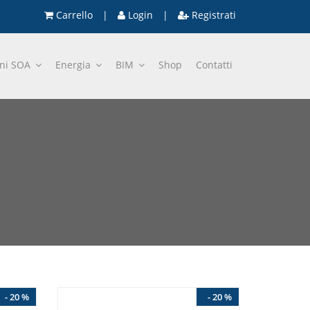
Carrello
|
Login
|
Registrati
oni SOA
Energia
BIM
Shop
Contatti
- 20 %
- 20 %