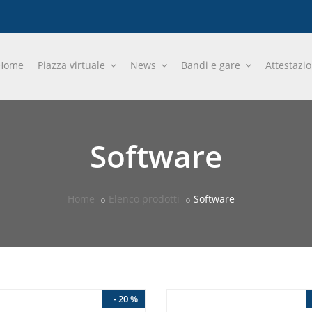
Home
Piazza virtuale
News
Bandi e gare
Attestazi
Software
Home
Elenco prodotti
Software
- 20 %