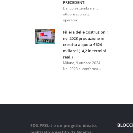
PRECEDENTI
Dal 30 settembre al 3
ottobre scorsi, gli
operatori...
Filiera delle Costruzioni:
nel 2023 produzione in
crescita a quota €624
miliardi (+4,2 in termini
reali)
Milano, 9 ottobre 2024 –
Nel 2023 si conferma...
BLOCC
EDILPRO.it è un progetto ideato,
realizzato e gestito da Nòema