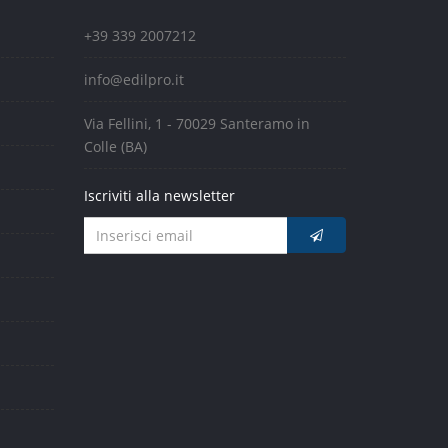
+39 339 2007212
info@edilpro.it
Via Fellini, 1 - 70029 Santeramo in
Colle (BA)
Iscriviti alla newsletter