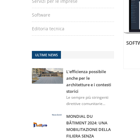
Servizi per le imprese
Software
Editoria tecnica
SOFT
ULTIME NEWS
L'efficienza possibile
anche per le
architetture e i contesti
storici
Le sempre più stringenti
direttive comunitarie...
MONDIAL DU
BÂTIMENT 2024: UNA
MOBILITAZIONE DELLA
FILIERA SENZA